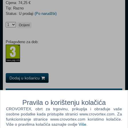
Cijena: 74,25 €
Tip: Razno
Status: U prodaji
(Po narudžbi)
Ocijeni
Prilagođeno za dob:
Dodaj u košaricu
Popularno
Pravila o korištenju kolačića
Easy Nails - Perfect Paint Nail Spa (05776) (N)
CROVORTEX, obrt za trgovinu, prikuplja i obrađuje vaše
Bop It Micro
osobne podatke kada pristupite stranici www.crovortex.com. Za
funkcioniranje stranice www.crovortex.com koristimo kolačiće.
Boon - Pipes (B11088)
Više o pravilima kolačića saznajte ovdje
Više
.