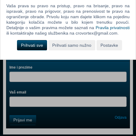
Easy Braids (06455) (N)
Vaša prava su pravo na pristup, pravo na brisanje, pravo na
ispravak, pravo na prigovor, pravo na prenosivost te pravo na
Boon - Lawn, Green (B377)
ograničenje obrade. Privolu koju nam dajete klikom na pojedinu
Bop It 2016
kategoriju kolačića možete u bilo kojem trenutku povući.
Detaljnije o vašim pravima možete saznati na
Pravila privatnosti
ili kontaktirajte našeg službenika na crovortex@gmail.com.
Prihvati sve
Prihvati samo nužno
Postavke
Webshop newsletter
Ime i prezime
Vaš email
Control
Odjava
Prijavi me
Field
One
Newsletter