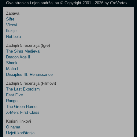
Ova stranica i njen sadržaj su © Copyright 2001 - 2026 by CroVortex.
Zabava
Šifre
Control
Vicevi
Field
Iluzije
Two
Net.bela
Newsletter
Zadnjih 5 recenzija (Igre)
The Sims Medieval
Dragon Age II
Shank
Control
Mafia II
Field
Disciples III: Renaissance
Three
Newsletter
Zadnjih 5 recenzija (Filmovi)
The Last Exorcism
Fast Five
Rango
The Green Hornet
X-Men: First Class
Korisni linkovi
O nama
Uvjeti korištenja