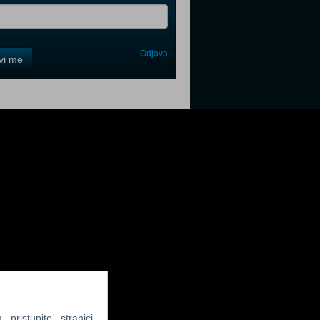
Odjava
avi me
tter
tter
tter
ristupite stranici