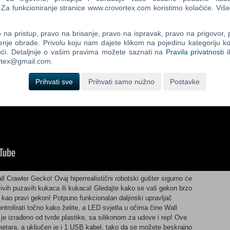
a funkcioniranje stranice www.crovortex.com koristimo kolačiće. Više
na pristup, pravo na brisanje, pravo na ispravak, pravo na prigovor,
enje obrade. Privolu koju nam dajete klikom na pojedinu kategoriju ko
ći. Detaljnije o vašim pravima možete saznati na
Pravila privatnosti
i
ortex@gmail.com.
Prihvati sve
Prihvati samo nužno
Postavke
ll Crawler Gecko! Ovaj hiperrealistični robotski gušter sigurno će
zivih puzavih kukaca ili kukaca! Gledajte kako se vaš gekon brzo
 kao pravi gekon! Potpuno funkcionalan daljinski upravljač
ntrolirati točno kako želite, a LED svjetla u očima čine Wall
je izrađeno od tvrde plastike, sa silikonom za udove i rep! Ove
etara, a uključen je i 1 USB kabel, tako da se možete beskrajno