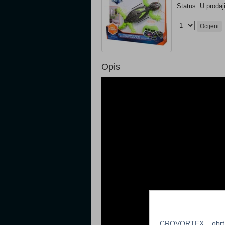
Status: U prodaj
Ocijeni
Opis
CROVORTEX, obrt z