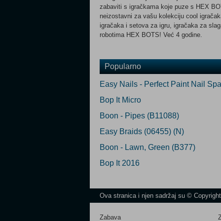
zabaviti s igračkama koje puze s HEX BOTS
neizostavni za vašu kolekciju cool igračak
igračaka i setova za igru, igračaka za sla
robotima HEX BOTS! Već 4 godine.
Popularno
Easy Nails - Perfect Paint Nail Sp
Bop It Micro
Boon - Pipes (B11088)
Easy Braids (06455) (N)
Boon - Lawn, Green (B377)
Bop It 2016
Ova stranica i njen sadržaj su © Copyrigh
Zabava
Z