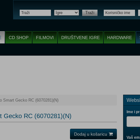
Traži
E
CD SHOP
FILMOVI
DRUŠTVENE IGRE
HARDWARE
Websh
no Smart Gecko RC (6070281)(N)
Ime i p
rt Gecko RC (6070281)(N)
Dodaj u košaricu
Vaš ema