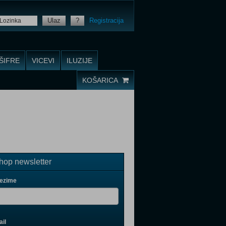
Ulaz
?
Registracija
ŠIFRE
VICEVI
ILUZIJE
KOŠARICA
op newsletter
rezime
il