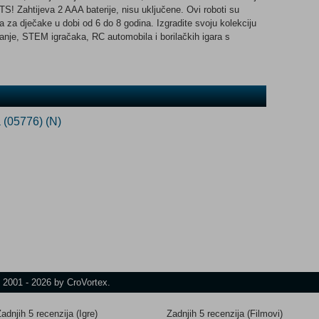
! Zahtijeva 2 AAA baterije, nisu uključene. Ovi roboti su
a za dječake u dobi od 6 do 8 godina. Izgradite svoju kolekciju
ganje, STEM igračaka, RC automobila i borilačkih igara s
a (05776) (N)
t 2001 - 2026 by CroVortex.
adnjih 5 recenzija (Igre)
Zadnjih 5 recenzija (Filmovi)