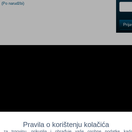
i
(Po narudžbi)
Control
Prij
Field
One
Newsle
Control
Field
Two
Newsle
Control
Field
Three
Newsle
Pravila o korištenju kolačića
a trgovinu, prikuplja i obrađuje vaše osobne podatke kada p