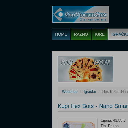
HOME
RAZNO
IGRE
IGRAČK
Webshop
Igračke
Hex Bots - Na
Kupi Hex Bots - Nano Sma
Cijena: 43,88 €
Tip: Razno