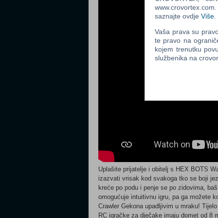
www.crovortex.com. Z
saznajte ovdje
Više
.
Vaša prava su pravo 
te pravo na ogranič
kojem trenutku povu
službenika na crov
Uplašite prijatelje i obitelj s HEX BOTS Wa
izazvati vrisak kod svakoga tko se boji je
kreće po podu i penje se po zidovima, baš
omogućuje intuitivnu igru, pa ga možete ko
Crawler Gekona upadljivim u mraku! Tijelo 
RC igračke za dječake imaju domet od 8 m