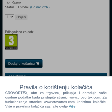
Tip: Razno
Status: U prodaji
(Po narudžbi)
Ocijeni
Prilagođeno za dob:
Dodaj u košaricu
Popularno
Easy Nails - Perfect Paint Nail Spa (05776) (N)
Pravila o korištenju kolačića
CROVORTEX, obrt za trgovinu, prikuplja i obrađuje vaše
Bop It Micro
osobne podatke kada pristupite stranici www.crovortex.com. Za
Boon - Pipes (B11088)
funkcioniranje stranice www.crovortex.com koristimo kolačiće.
Više o pravilima kolačića saznajte ovdje
Više
.
Easy Braids (06455) (N)