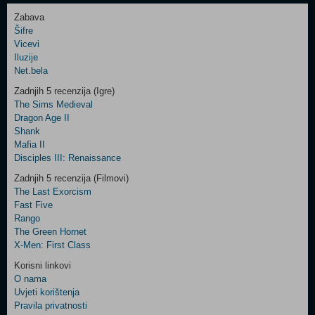
Zabava
Šifre
Control
Vicevi
Field
Iluzije
Two
Net.bela
Newsletter
Zadnjih 5 recenzija (Igre)
The Sims Medieval
Dragon Age II
Shank
Control
Mafia II
Field
Disciples III: Renaissance
Three
Newsletter
Zadnjih 5 recenzija (Filmovi)
The Last Exorcism
Fast Five
Rango
The Green Hornet
X-Men: First Class
Korisni linkovi
O nama
Uvjeti korištenja
Pravila privatnosti