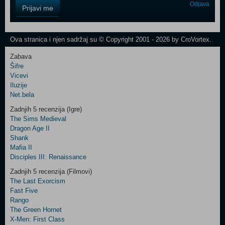
Control
Odjava
Prijavi me
Field
One
Newsletter
Ova stranica i njen sadržaj su © Copyright 2001 - 2026 by CroVortex.
Zabava
Šifre
Control
Vicevi
Field
Iluzije
Two
Net.bela
Newsletter
Zadnjih 5 recenzija (Igre)
The Sims Medieval
Dragon Age II
Shank
Control
Mafia II
Field
Disciples III: Renaissance
Three
Newsletter
Zadnjih 5 recenzija (Filmovi)
The Last Exorcism
Fast Five
Rango
The Green Hornet
X-Men: First Class