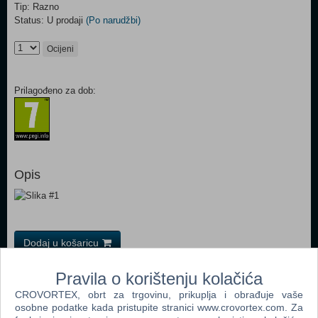
Tip: Razno
Status: U prodaji
(Po narudžbi)
Ocijeni
Prilagođeno za dob:
Opis
Dodaj u košaricu
Pravila o korištenju kolačića
Popularno
CROVORTEX, obrt za trgovinu, prikuplja i obrađuje vaše
Easy Nails - Perfect Paint Nail Spa (05776) (N)
osobne podatke kada pristupite stranici www.crovortex.com. Za