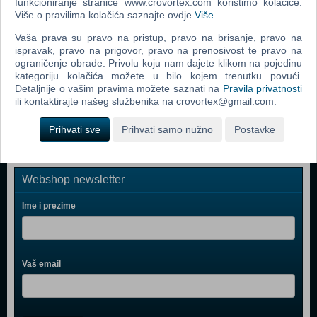
funkcioniranje stranice www.crovortex.com koristimo kolačiće.
Bop It Micro
Više o pravilima kolačića saznajte ovdje
Više
.
Boon - Pipes (B11088)
Vaša prava su pravo na pristup, pravo na brisanje, pravo na
ispravak, pravo na prigovor, pravo na prenosivost te pravo na
Easy Braids (06455) (N)
ograničenje obrade. Privolu koju nam dajete klikom na pojedinu
kategoriju kolačića možete u bilo kojem trenutku povući.
Boon - Lawn, Green (B377)
Detaljnije o vašim pravima možete saznati na
Pravila privatnosti
Bop It 2016
ili kontaktirajte našeg službenika na crovortex@gmail.com.
Prihvati sve
Prihvati samo nužno
Postavke
Webshop newsletter
Ime i prezime
Vaš email