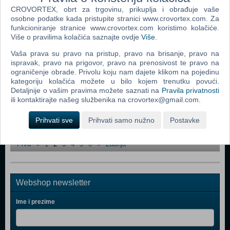
CROVORTEX, obrt za trgovinu, prikuplja i obrađuje vaše
Vietcong 2 (34898 pregleda)
osobne podatke kada pristupite stranici www.crovortex.com. Za
Dragonshard (23074 pregleda)
funkcioniranje stranice www.crovortex.com koristimo kolačiće.
Više o pravilima kolačića saznajte ovdje
Više
.
Splinter Cell: Pandora Tomorrow (45173 pregleda)
Vaša prava su pravo na pristup, pravo na brisanje, pravo na
Serious Sam II (180519 pregleda)
ispravak, pravo na prigovor, pravo na prenosivost te pravo na
ograničenje obrade. Privolu koju nam dajete klikom na pojedinu
Need for Speed: Most Wanted (584309 pregleda)
kategoriju kolačića možete u bilo kojem trenutku povući.
Detaljnije o vašim pravima možete saznati na
Pravila privatnosti
NBA Live 2005 (59856 pregleda)
ili kontaktirajte našeg službenika na crovortex@gmail.com.
F.E.A.R. (67650 pregleda)
Prihvati sve
Prihvati samo nužno
Postavke
Stranica:
Prva
«
1
2
3
4
5
6
»
Zadnja
Webshop newsletter
Ime i prezime