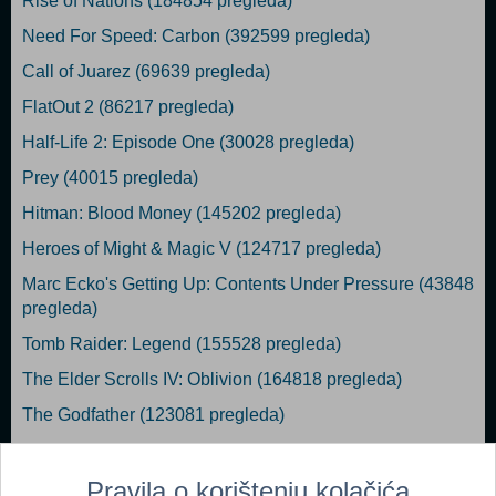
Rise of Nations (184854 pregleda)
Need For Speed: Carbon (392599 pregleda)
Call of Juarez (69639 pregleda)
FlatOut 2 (86217 pregleda)
Half-Life 2: Episode One (30028 pregleda)
Prey (40015 pregleda)
Hitman: Blood Money (145202 pregleda)
Heroes of Might & Magic V (124717 pregleda)
Marc Ecko's Getting Up: Contents Under Pressure (43848
pregleda)
Tomb Raider: Legend (155528 pregleda)
The Elder Scrolls IV: Oblivion (164818 pregleda)
The Godfather (123081 pregleda)
Juiced (131913 pregleda)
Call of Duty 2 (454979 pregleda)
Pravila o korištenju kolačića