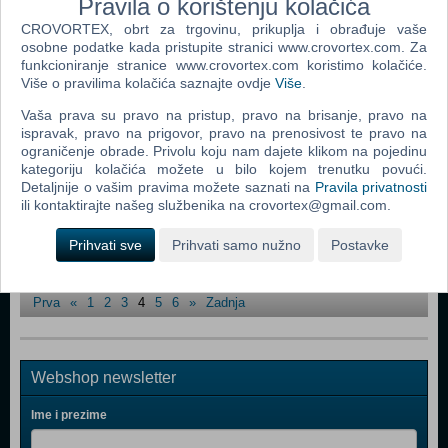
Pravila o korištenju kolačića
Postal 2 (74360 pregleda)
CROVORTEX, obrt za trgovinu, prikuplja i obrađuje vaše
Aquanox 2 - Revelation (17715 pregleda)
osobne podatke kada pristupite stranici www.crovortex.com. Za
funkcioniranje stranice www.crovortex.com koristimo kolačiće.
Delta Force: Task Force Dagger (49582 pregleda)
Više o pravilima kolačića saznajte ovdje
Više
.
Delta Force: Black Hawk Down (85010 pregleda)
Vaša prava su pravo na pristup, pravo na brisanje, pravo na
ispravak, pravo na prigovor, pravo na prenosivost te pravo na
Colin McRae Rally 3 (31858 pregleda)
ograničenje obrade. Privolu koju nam dajete klikom na pojedinu
kategoriju kolačića možete u bilo kojem trenutku povući.
Star Trek - Elite Force 2 (26792 pregleda)
Detaljnije o vašim pravima možete saznati na
Pravila privatnosti
Gun Metal (34618 pregleda)
ili kontaktirajte našeg službenika na crovortex@gmail.com.
Championship Manager 4 (81101 pregleda)
Prihvati sve
Prihvati samo nužno
Postavke
Stranica:
Prva
«
1
2
3
4
5
6
»
Zadnja
Webshop newsletter
Ime i prezime