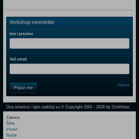
Webshop newsletter
Ime i prezime
Vaš email
Control
Odjava
Prijavi me
Field
One
Newsletter
Ova stranica i njen sadržaj su © Copyright 2001 - 2026 by CroVortex.
Zabava
Šifre
Control
Vicevi
Field
Iluzije
Two