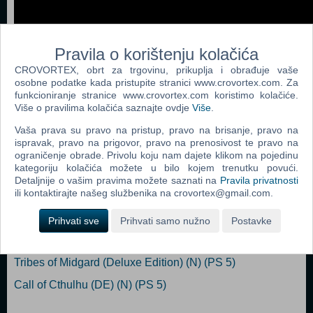
Pravila o korištenju kolačića
CROVORTEX, obrt za trgovinu, prikuplja i obrađuje vaše
osobne podatke kada pristupite stranici www.crovortex.com. Za
funkcioniranje stranice www.crovortex.com koristimo kolačiće.
Više o pravilima kolačića saznajte ovdje
Više
.
Dodaj u košaricu
Vaša prava su pravo na pristup, pravo na brisanje, pravo na
ispravak, pravo na prigovor, pravo na prenosivost te pravo na
Popularno
ograničenje obrade. Privolu koju nam dajete klikom na pojedinu
kategoriju kolačića možete u bilo kojem trenutku povući.
void tRrLM();++ //Void Terrarium++ (N) (PS 5)
Detaljnije o vašim pravima možete saznati na
Pravila privatnosti
ili kontaktirajte našeg službenika na crovortex@gmail.com.
Edge of Eternity (N) (PS 5)
Final Fantasy VII Remake Intergrade (PS 5)
Prihvati sve
Prihvati samo nužno
Postavke
Demon's Souls (PS 5)
Tribes of Midgard (Deluxe Edition) (N) (PS 5)
Call of Cthulhu (DE) (N) (PS 5)