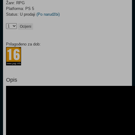
Žanr: RPG
Platforma: PS 5
Status: U prodaji
(Po narudžbi)
Ocijeni
Prilagođeno za dob:
Opis